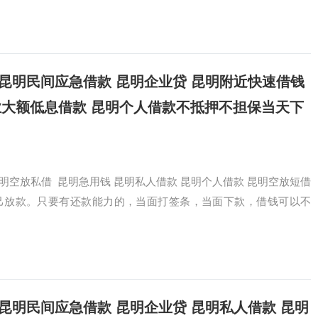
借短拆 昆明民间应急借款 昆明企业贷 昆明附近快速借钱
业大额低息借款 昆明个人借款不抵押不担保当天下
3，昆明空放私借 昆明急用钱 昆明私人借款 昆明个人借款 昆明空放短借
己放款。只要有还款能力的，当面打签条，当面下款，借钱可以不
借短拆 昆明民间应急借款 昆明企业贷 昆明私人借款 昆明