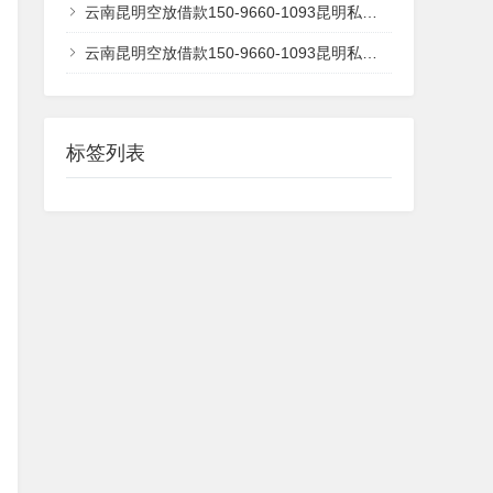
云南昆明空放借款150-9660-1093昆明私借短拆 昆明民间应急借款 昆明24小时借款 昆明附近快速借钱昆明私人空放借款昆明征信不好借款昆明企业大额低息空放借款 昆明借款 昆明个人借款不抵押不担保
云南昆明空放借款150-9660-1093昆明私借短拆 昆明民间应急借款 昆明24小时借款 昆明附近快速借钱昆明私人空放借款昆明征信不好借款昆明企业大额低息空放借款 昆明借款 昆明个人借款不抵押不担保
标签列表