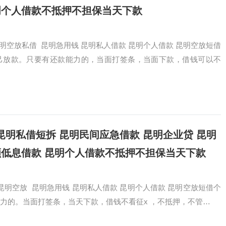
明个人借款不抵押不担保当天下款
3，昆明空放私借 昆明急用钱 昆明私人借款 昆明个人借款 昆明空放短借
己放款。只要有还款能力的，当面打签条，当面下款，借钱可以不
借款 昆明私借短拆 昆明民间应急借款 昆明企业贷 昆明
额低息借款 昆明个人借款不抵押不担保当天下款
093，昆明空放 昆明急用钱 昆明私人借款 昆明个人借款 昆明空放短借个
力的。当面打签条，当天下款，借钱不看征x ，不抵押，不管…