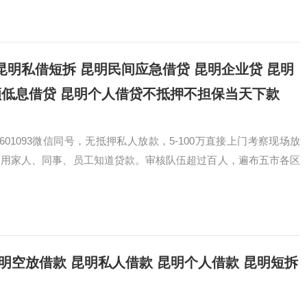
借贷 昆明私借短拆 昆明民间应急借贷 昆明企业贷 昆明
额低息借贷 昆明个人借贷不抵押不担保当天下款
601093微信同号，无抵押私人放款，5-100万直接上门考察现场放
不用家人、同事、员工知道贷款。审核队伍超过百人，遍布五市各区
93 昆明空放借款 昆明私人借款 昆明个人借款 昆明短拆