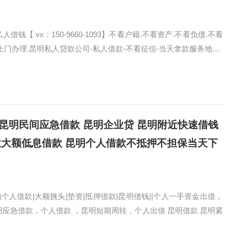
钱【 vx：150-9660-1093】不看户籍.不看资产.不看负债.不看
上门办理.昆明私人贷款公司-私人借款-不看征信-当天拿款服务地…
借短拆 昆明民间应急借款 昆明企业贷 昆明附近快速借钱
业大额低息借款 昆明个人借款不抵押不担保当天下
人借款|大额挑头|垫资|抵押借款|昆明借钱||个人一手资金出借，
明应急借款，个人借款 ，昆明短期周转，个人出借 昆明借款 昆明紧